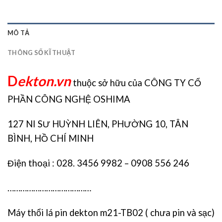
MÔ TẢ
THÔNG SỐ KĨ THUẬT
D
ekton.vn
thuộc sở hữu của CÔNG TY CỔ
PHẦN CÔNG NGHỆ OSHIMA
127 NI SƯ HUỲNH LIÊN, PHƯỜNG 10, TÂN
BÌNH, HỒ CHÍ MINH
Điện thoại : 028. 3456 9982 – 0908 556 246
…………………………………
Máy thổi lá pin dekton m21-TB02 ( chưa pin và sạc)