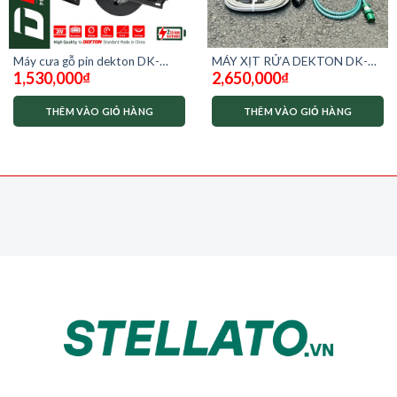
MÁY XỊT RỬA DEKTON DK-
Máy cưa gỗ pin dekton DK-
2,650,000
₫
1,530,000
₫
CWR3000F ( 3000 W) – CHỈNH
CS2140MKT ( chưa pin sạc)
ÁP – DÂY 12M
THÊM VÀO GIỎ HÀNG
THÊM VÀO GIỎ HÀNG
.