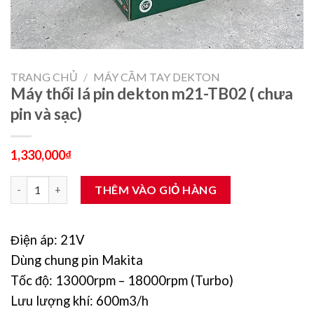
TRANG CHỦ
/
MÁY CẦM TAY DEKTON
Máy thổi lá pin dekton m21-TB02 ( chưa
pin và sạc)
1,330,000
₫
Máy thổi lá pin dekton m21-TB02 ( chưa pin và sạc) số lượng
THÊM VÀO GIỎ HÀNG
Điện áp: 21V
Dùng chung pin Makita
Tốc độ: 13000rpm – 18000rpm (Turbo)
Lưu lượng khí: 600m3/h