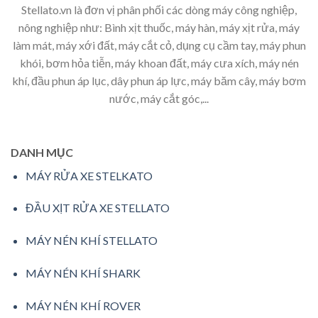
Stellato.vn là đơn vị phân phối các dòng máy công nghiệp,
nông nghiệp như: Bình xịt thuốc, máy hàn, máy xịt rửa, máy
làm mát, máy xới đất, máy cắt cỏ, dụng cụ cầm tay, máy phun
khói, bơm hỏa tiễn, máy khoan đất, máy cưa xích, máy nén
khí, đầu phun áp lục, dây phun áp lực, máy băm cây, máy bơm
nước, máy cắt góc,...
DANH MỤC
MÁY RỬA XE STELKATO
ĐẦU XỊT RỬA XE STELLATO
MÁY NÉN KHÍ STELLATO
MÁY NÉN KHÍ SHARK
MÁY NÉN KHÍ ROVER