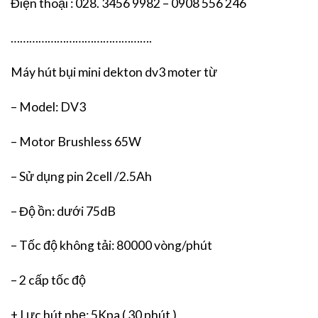
Điện thoại : 028. 3456 9982 – 0908 556 246
……………………………………….
Máy hút bụi mini dekton dv3 moter từ
– Model: DV3
– Motor Brushless 65W
– Sử dụng pin 2cell /2.5Ah
– Độ ồn: dưới 75dB
– Tốc độ không tải: 80000 vòng/phút
– 2 cấp tốc độ
+ Lực hút nhẹ: 5Kpa ( 30 phút )