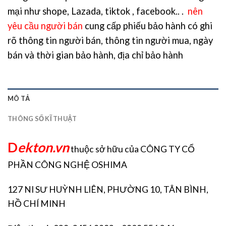
mại như shope, Lazada, tiktok , facebook.. .
nên
yêu cầu người bán
cung cấp phiếu bảo hành có ghi
rõ thông tin người bán, thông tin người mua, ngày
bán và thời gian bảo hành, địa chỉ bảo hành
MÔ TẢ
THÔNG SỐ KĨ THUẬT
D
ekton.vn
thuộc sở hữu của CÔNG TY CỔ
PHẦN CÔNG NGHỆ OSHIMA
127 NI SƯ HUỲNH LIÊN, PHƯỜNG 10, TÂN BÌNH,
HỒ CHÍ MINH