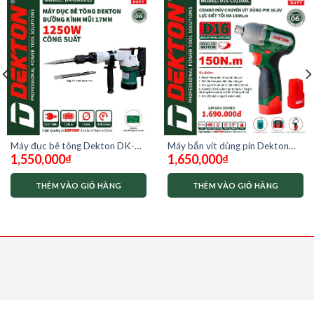
Máy đục bê tông Dekton DK-
Máy bắn vít dùng pin Dekton
1,550,000
₫
1,650,000
₫
DH0811
D16-CV150BL moter không
chổi than
THÊM VÀO GIỎ HÀNG
THÊM VÀO GIỎ HÀNG