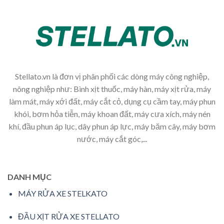
Stellato.vn là đơn vị phân phối các dòng máy công nghiệp,
nông nghiệp như: Bình xịt thuốc, máy hàn, máy xịt rửa, máy
làm mát, máy xới đất, máy cắt cỏ, dụng cụ cầm tay, máy phun
khói, bơm hỏa tiễn, máy khoan đất, máy cưa xích, máy nén
khí, đầu phun áp lục, dây phun áp lực, máy băm cây, máy bơm
nước, máy cắt góc,...
DANH MỤC
MÁY RỬA XE STELKATO
ĐẦU XỊT RỬA XE STELLATO