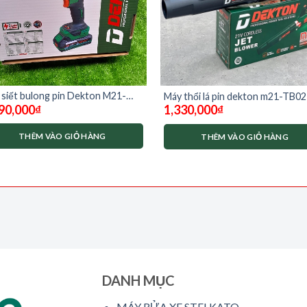
siết bulong pin Dekton M21-
Máy thổi lá pin dekton m21-TB02 
90,000
₫
1,330,000
₫
0PLUS ( chưa có pin sạc)
chưa pin và sạc)
THÊM VÀO GIỎ HÀNG
THÊM VÀO GIỎ HÀNG
DANH MỤC
MÁY RỬA XE STELKATO