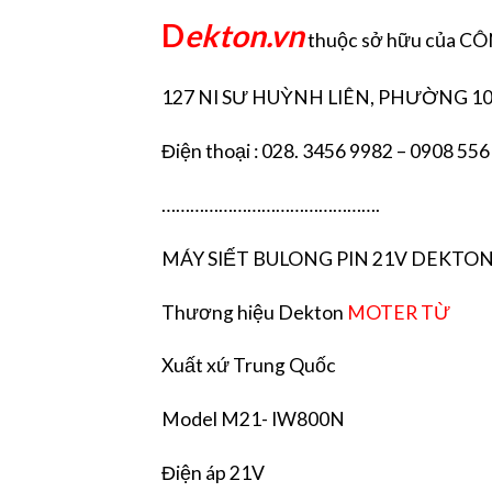
D
ekton.vn
thuộc sở hữu của 
127 NI SƯ HUỲNH LIÊN, PHƯỜNG 10
Điện thoại : 028. 3456 9982 – 0908 556
……………………………………….
MÁY SIẾT BULONG PIN 21V DEKTON M
Thương hiệu Dekton
MOTER TỪ
Xuất xứ Trung Quốc
Model M21- IW800N
Điện áp 21V