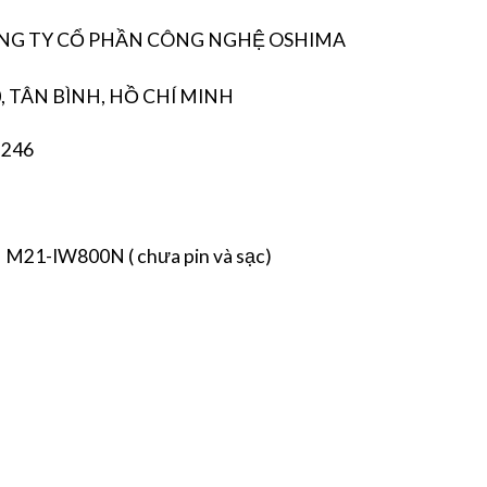
CÔNG TY CỔ PHẦN CÔNG NGHỆ OSHIMA
, TÂN BÌNH, HỒ CHÍ MINH
 246
21-IW800N ( chưa pin và sạc)