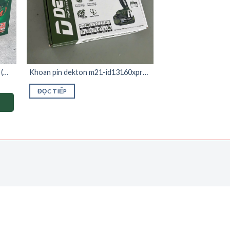
(
Khoan pin dekton m21-id13160xpro
chưa có pin sạc
ĐỌC TIẾP