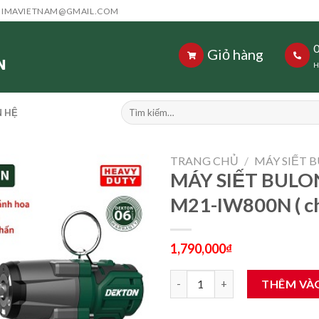
HIMAVIETNAM@GMAIL.COM
Giỏ hàng
H
Tìm
N HỆ
kiếm:
TRANG CHỦ
/
MÁY SIẾT 
MÁY SIẾT BULO
M21-IW800N ( ch
1,790,000
₫
MÁY SIẾT BULONG PIN 21V DEK
THÊM VÀ