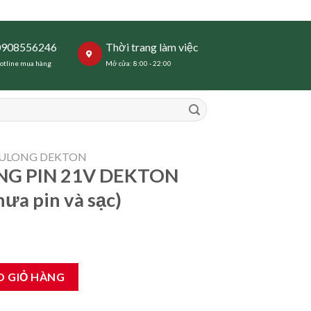
0908556246
Thời trang làm việc
otline mua hàng
Mở cửa: 8:00 - 22:00
BULONG DEKTON
NG PIN 21V DEKTON
ưa pin và sạc)
TON M21-IW800N ( chưa pin và sạc) số lượng
O GIỎ HÀNG