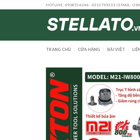
Skip
HOTLINE: 0908556246 - 0313793533 | EMAIL:
OS
to
content
TRANG CHỦ
CỬA HÀNG
BÀI VIẾT
LIÊ