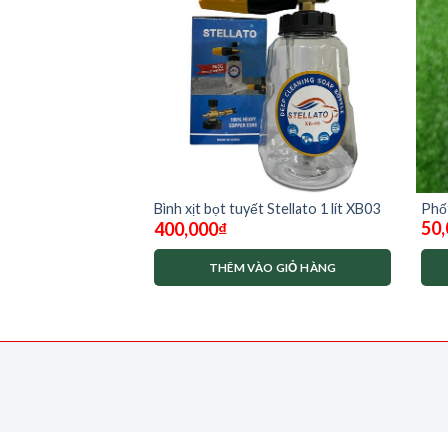
khí piston 80mm
Phốt
Bình xịt bọt tuyết Stellato 1 lít XB03
50,
400,000
₫
st-
O GIỎ HÀNG
THÊM VÀO GIỎ HÀNG