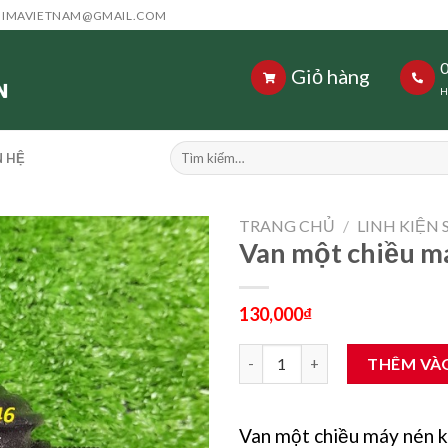
HIMAVIETNAM@GMAIL.COM
Giỏ hàng
H
Tìm
N HỆ
kiếm:
TRANG CHỦ
/
LINH KIỆN 
Van một chiều m
130,000
₫
Van một chiều máy nén khí re
THÊM VÀ
Van một chiều máy nén 