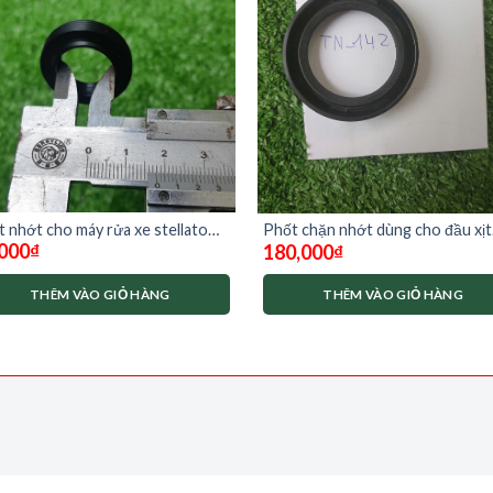
 nhớt cho máy rửa xe stellato
Phốt chặn nhớt dùng cho đầu xịt
000
₫
180,000
₫
1200
tainong tn-142
THÊM VÀO GIỎ HÀNG
THÊM VÀO GIỎ HÀNG