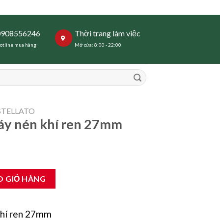
0908556246
Thời trang làm việc
otline mua hàng
Mở cửa: 8:00 - 22:00
STELLATO
áy nén khí ren 27mm
n 27mm số lượng
O GIỎ HÀNG
khí ren 27mm