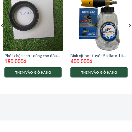
Phốt chặn nhớt dùng cho đầu
Bình xịt bọt tuyết Stellato 1 lít
180,000
₫
400,000
₫
xịt tainong tn-142
XB03
THÊM VÀO GIỎ HÀNG
THÊM VÀO GIỎ HÀNG