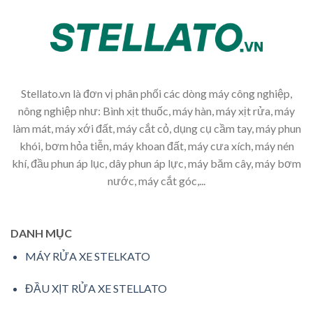
Stellato.vn là đơn vị phân phối các dòng máy công nghiệp,
nông nghiệp như: Bình xịt thuốc, máy hàn, máy xịt rửa, máy
làm mát, máy xới đất, máy cắt cỏ, dụng cụ cầm tay, máy phun
khói, bơm hỏa tiễn, máy khoan đất, máy cưa xích, máy nén
khí, đầu phun áp lục, dây phun áp lực, máy băm cây, máy bơm
nước, máy cắt góc,...
DANH MỤC
MÁY RỬA XE STELKATO
ĐẦU XỊT RỬA XE STELLATO