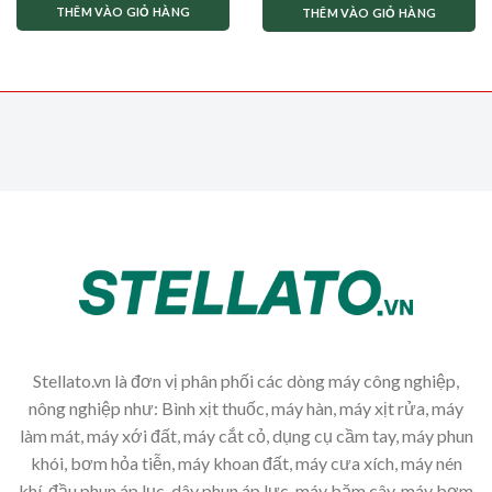
THÊM VÀO GIỎ HÀNG
THÊM VÀO GIỎ HÀNG
Stellato.vn là đơn vị phân phối các dòng máy công nghiệp,
nông nghiệp như: Bình xịt thuốc, máy hàn, máy xịt rửa, máy
làm mát, máy xới đất, máy cắt cỏ, dụng cụ cầm tay, máy phun
khói, bơm hỏa tiễn, máy khoan đất, máy cưa xích, máy nén
khí, đầu phun áp lục, dây phun áp lực, máy băm cây, máy bơm