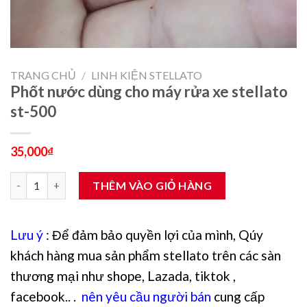
TRANG CHỦ
/
LINH KIỆN STELLATO
Phốt nước dùng cho máy rửa xe stellato
st-500
35,000
₫
Phốt nước dùng cho máy rửa xe stellato st-500 số lượng
THÊM VÀO GIỎ HÀNG
Lưu ý
: Để đảm bảo quyền lợi của mình, Qúy
khách hàng mua sản phẩm stellato trên các sàn
thương mại như shope, Lazada, tiktok ,
facebook.. .
nên yêu cầu người bán
cung cấp