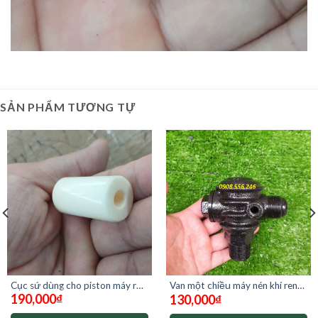
SẢN PHẨM TƯƠNG TỰ
Cục sứ dùng cho piston máy rửa
Van một chiều máy nén khí ren
190,000
₫
130,000
₫
xe stellato st-500
27mm