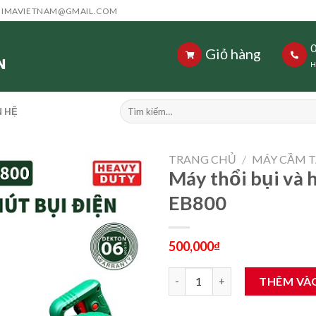
HIMAVIETNAM@GMAIL.COM
Giỏ hàng
H
Tìm
N HỆ
kiếm:
TRANG CHỦ
/
MÁY CẦM T
Máy thổi bụi và 
EB800
500,000
₫
Máy thổi bụi và hút bụi Dekto
THÊM VÀ