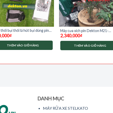
thổi bụi thổi lá hút bụi dùng pin
Máy cưa xích pin Dekton M21-
,000
₫
2,340,000
₫
ton M21-TB01 ( Chưa gồm pin và
CS06BLC ( ĐỦ BỘ 2 pin – 1 sạc)
THÊM VÀO GIỎ HÀNG
THÊM VÀO GIỎ HÀNG
DANH MỤC
MÁY RỬA XE STELKATO