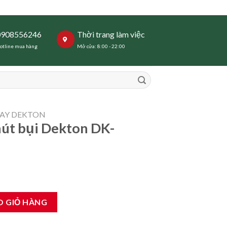
0908556246
Thời trang làm việc
otline mua hàng
Mở cửa: 8:00 - 22:00
AY DEKTON
hút bụi Dekton DK-
n DK-EB800 số lượng
O GIỎ HÀNG