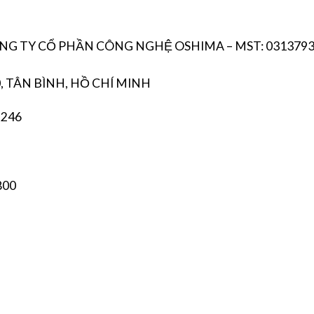
CÔNG TY CỔ PHẦN CÔNG NGHỆ OSHIMA – MST: 031379
, TÂN BÌNH, HỒ CHÍ MINH
 246
800