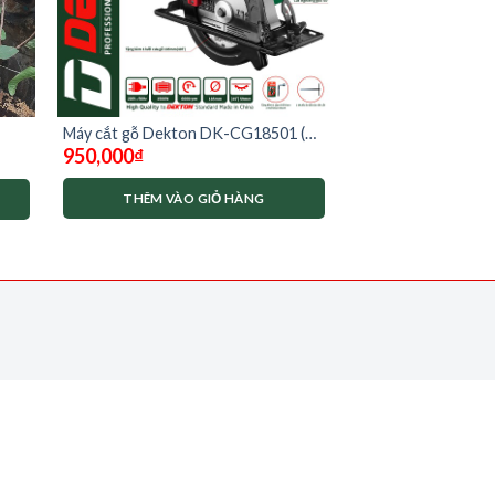
Máy cắt gỗ Dekton DK-CG18501 (
950,000
₫
đã có lưỡi cắt)
THÊM VÀO GIỎ HÀNG