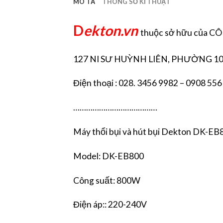
MÔ TẢ
THÔNG SỐ KĨ THUẬT
D
ekton.vn
thuộc sở hữu của 
127 NI SƯ HUỲNH LIÊN, PHƯỜNG 10
Điện thoại : 028. 3456 9982 – 0908 556
…………………………………
Máy thổi bụi và hút bụi Dekton DK-EB
Model: DK-EB800
Công suất: 800W
Điện áp:: 220-240V