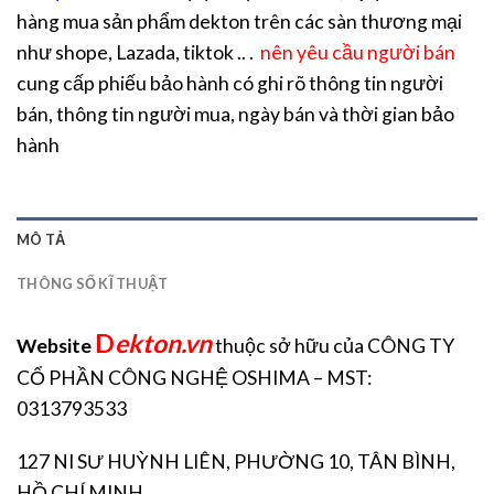
hàng mua sản phẩm dekton trên các sàn thương mại
như shope, Lazada, tiktok .. .
nên yêu cầu người bán
cung cấp phiếu bảo hành có ghi rõ thông tin người
bán, thông tin người mua, ngày bán và thời gian bảo
hành
MÔ TẢ
THÔNG SỐ KĨ THUẬT
D
ekton.vn
Website
thuộc sở hữu của CÔNG TY
CỔ PHẦN CÔNG NGHỆ OSHIMA – MST:
0313793533
127 NI SƯ HUỲNH LIÊN, PHƯỜNG 10, TÂN BÌNH,
HỒ CHÍ MINH