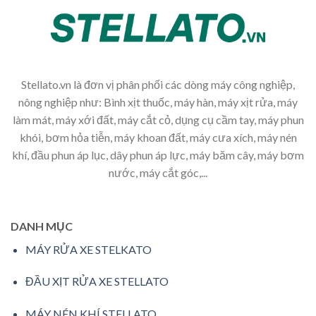
Stellato.vn là đơn vị phân phối các dòng máy công nghiệp,
nông nghiệp như: Bình xịt thuốc, máy hàn, máy xịt rửa, máy
làm mát, máy xới đất, máy cắt cỏ, dụng cụ cầm tay, máy phun
khói, bơm hỏa tiễn, máy khoan đất, máy cưa xích, máy nén
khí, đầu phun áp lục, dây phun áp lực, máy băm cây, máy bơm
nước, máy cắt góc,...
DANH MỤC
MÁY RỬA XE STELKATO
ĐẦU XỊT RỬA XE STELLATO
MÁY NÉN KHÍ STELLATO