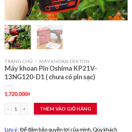
TRANG CHỦ
/
MÁY KHOAN DEKTON
Máy khoan Pin Oshima KP21V-
13NG120-D1 ( chưa có pin sạc)
1,720,000
₫
Máy khoan Pin Oshima KP21V-13NG120-D1 ( chưa có pin sạc) số
THÊM VÀO GIỎ HÀNG
Lưu ý :
Để đảm bảo quyền lợi của mình, Qúy khách