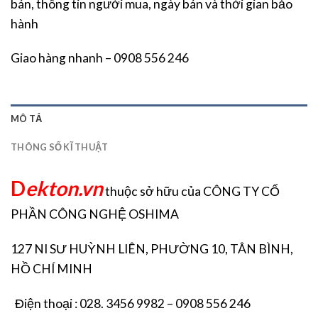
bán, thông tin người mua, ngày bán và thời gian bảo
hành
Giao hàng nhanh – 0908 556 246
MÔ TẢ
THÔNG SỐ KĨ THUẬT
D
ekton.vn
thuộc sở hữu của CÔNG TY CỔ
PHẦN CÔNG NGHỆ OSHIMA
127 NI SƯ HUỲNH LIÊN, PHƯỜNG 10, TÂN BÌNH,
HỒ CHÍ MINH
Điện thoại : 028. 3456 9982 – 0908 556 246