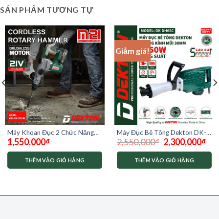
SẢN PHẨM TƯƠNG TỰ
Giảm giá!
Máy Khoan Đục 2 Chức Năng
Máy Đục Bê Tông Dekton DK-
Giá
Giá
1,550,000
₫
2,550,000
₫
2,300,000
₫
Dekton M21-RH2702BL ( chưa
DH65C
gốc
hiện
có pin và sạc)
là:
tại
2,550,000₫.
là:
THÊM VÀO GIỎ HÀNG
THÊM VÀO GIỎ HÀNG
2,30