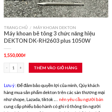
TRANG CHỦ
/
MÁY KHOAN DEKTON
Máy khoan bê tông 3 chức năng hiệu
DEKTON DK-RH2603 plus 1050W
1,550,000
₫
Máy khoan bê tông 3 chức năng hiệu DEKTON DK-RH2603 plus 
THÊM VÀO GIỎ HÀNG
Lưu ý :
Để đảm bảo quyền lợi của mình, Qúy khách
hàng mua sản phẩm dekton trên các sàn thương mại
như shope, Lazada, tiktok .. .
nên yêu cầu người bán
cung cấp phiếu bảo hành có ghi rõ thông tin người