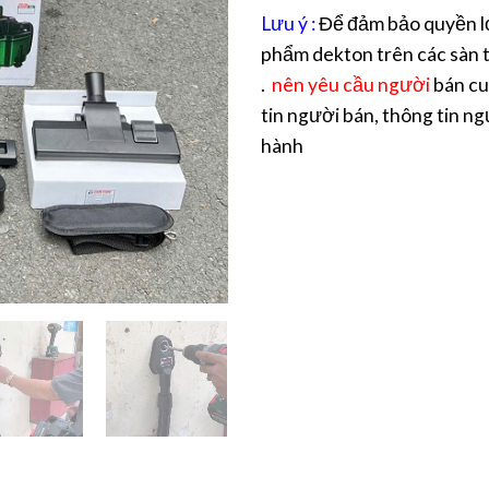
Lưu ý :
Để đảm bảo quyền lợ
phẩm dekton trên các sàn t
.
nên yêu cầu người
bán cu
tin người bán, thông tin ng
hành