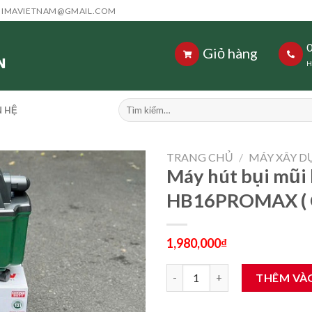
HIMAVIETNAM@GMAIL.COM
Giỏ hàng
H
Tìm
N HỆ
kiếm:
TRANG CHỦ
/
MÁY XÂY 
Máy hút bụi mũi
HB16PROMAX ( 
1,980,000
₫
Máy hút bụi mũi khoan dekto
THÊM VÀ