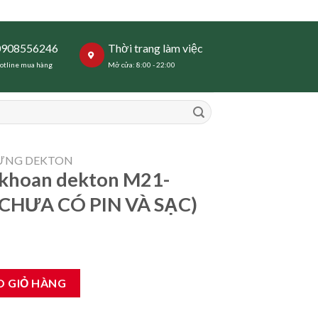
0908556246
Thời trang làm việc
otline mua hàng
Mở cửa: 8:00 - 22:00
DỰNG DEKTON
 khoan dekton M21-
CHƯA CÓ PIN VÀ SẠC)
n M21-HB16PROMAX ( CHƯA CÓ PIN VÀ SẠC) số lượng
O GIỎ HÀNG