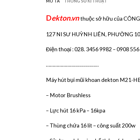
MÔ TẢ
THÔNG SỐ KĨ THUẬT
D
ekton.vn
thuộc sở hữu của CÔ
127 NI SƯ HUỲNH LIÊN, PHƯỜNG 10
Điện thoại : 028. 3456 9982 – 0908 556
…………………………………
Máy hút bụi mũi khoan dekton M21
– Motor Brushless
– Lực hút 16 kPa – 16kpa
– Thùng chứa 16 lít – công suất 200w