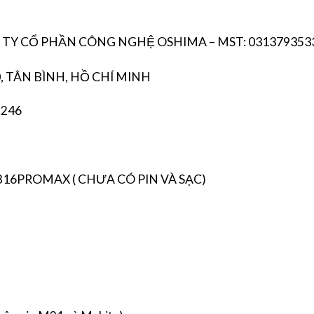
NG TY CỔ PHẦN CÔNG NGHỆ OSHIMA – MST: 031379353
, TÂN BÌNH, HỒ CHÍ MINH
 246
-HB16PROMAX ( CHƯA CÓ PIN VÀ SẠC)