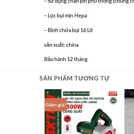
– Sử dụng chân pin phổ thông (chung c
– Lọc bụi mịn Hepa
– Bình chứa bụi 16 Lít
sản xuất: china
Bảo hành 12 tháng
SẢN PHẨM TƯƠNG TỰ
Giảm giá!