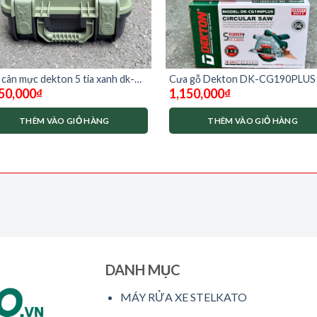
cân mực dekton 5 tia xanh dk-
Cưa gỗ Dekton DK-CG190PLUS
50,000
₫
1,150,000
₫
503xpro
cắt nghiêng
THÊM VÀO GIỎ HÀNG
THÊM VÀO GIỎ HÀNG
DANH MỤC
MÁY RỬA XE STELKATO