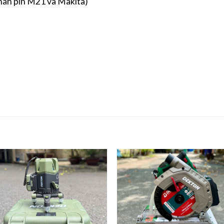
hân pin M21 và Makita)