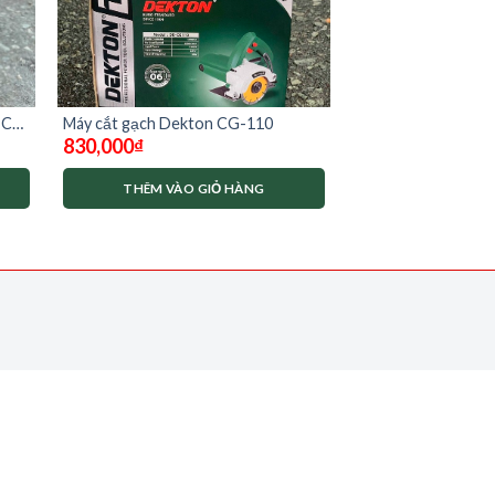
 Có
Máy cắt gạch Dekton CG-110
830,000
₫
THÊM VÀO GIỎ HÀNG