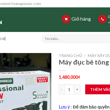
HIMAVIETNAM@GMAIL.COM
Giỏ hàng
H
Tìm
N HỆ
kiếm:
TRANG CHỦ
/
MÁY XÂY 
Máy đục bê tông
1,480,000
₫
Máy đục bê tông Dekton dk-dh
THÊM VÀ
Lưu ý
: Để đảm bảo quyền 