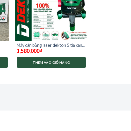
Máy cân bằng laser dekton 5 tia xanh
1,580,000
₫
DK-LS0505
THÊM VÀO GIỎ HÀNG
0,000₫.