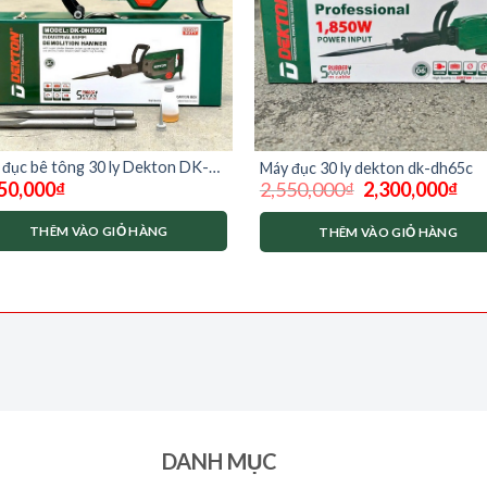
đục bê tông 30 ly Dekton DK-
Máy đục 30 ly dekton dk-dh65c
Giá
Giá
50,000
₫
2,550,000
₫
2,300,000
₫
501
gốc
hiện
là:
tại
2,550,000₫.
là:
THÊM VÀO GIỎ HÀNG
THÊM VÀO GIỎ HÀNG
2,30
DANH MỤC