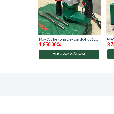
Máy 
khoan dekton M21-
Máy đục bê tông Dekton dk-hd3601 (
3,7
1,850,000
₫
HD6
CHƯA CÓ PIN VÀ
1400w)
O GIỎ HÀNG
THÊM VÀO GIỎ HÀNG