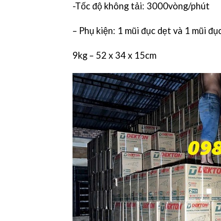
-Tốc độ không tải: 3000vòng/phút
– Phụ kiện: 1 mũi đục dẹt và 1 mũi đ
9kg – 52 x 34 x 15cm