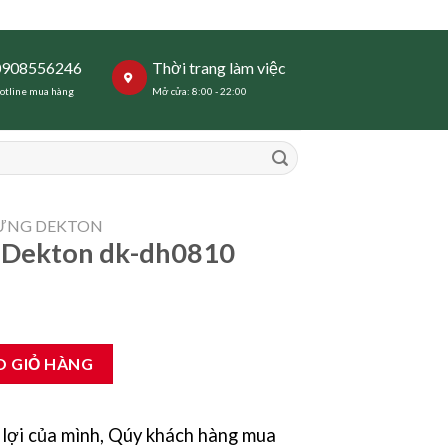
0908556246
Thời trang làm việc
otline mua hàng
Mở cửa: 8:00 - 22:00
DỰNG DEKTON
 Dekton dk-dh0810
0810 số lượng
O GIỎ HÀNG
lợi của mình, Qúy khách hàng mua