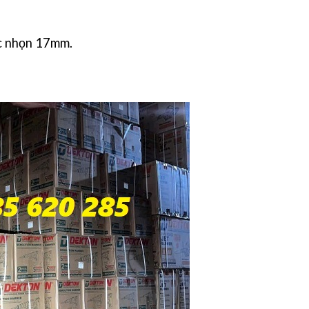
ục nhọn 17mm.