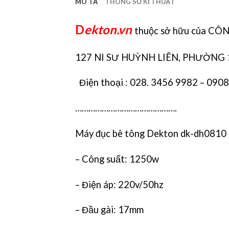
MÔ TẢ
THÔNG SỐ KĨ THUẬT
D
ekton.vn
thuộc sở hữu của 
127 NI SƯ HUỲNH LIÊN, PHƯỜNG 
Điện thoại : 028. 3456 9982 – 090
……………………………………….
Máy đục bê tông Dekton dk-dh0810
– Công suất: 1250w
– Điện áp: 220v/50hz
– Đầu gài: 17mm