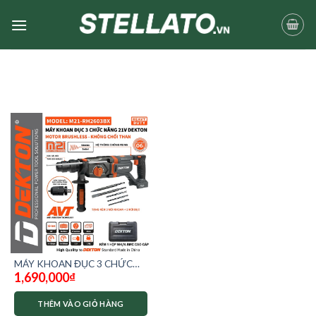
Skip
to
content
MÁY KHOAN ĐỤC 3 CHỨC
1,690,000
₫
NĂNG DEKTON M21-
RH2603BX
THÊM VÀO GIỎ HÀNG