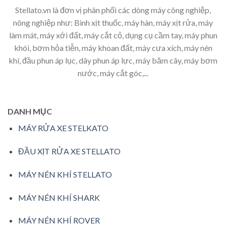
Stellato.vn là đơn vị phân phối các dòng máy công nghiệp,
nông nghiệp như: Bình xịt thuốc, máy hàn, máy xịt rửa, máy
làm mát, máy xới đất, máy cắt cỏ, dụng cụ cầm tay, máy phun
khói, bơm hỏa tiễn, máy khoan đất, máy cưa xích, máy nén
khí, đầu phun áp lục, dây phun áp lực, máy băm cây, máy bơm
nước, máy cắt góc,...
DANH MỤC
MÁY RỬA XE STELKATO
ĐẦU XỊT RỬA XE STELLATO
MÁY NÉN KHÍ STELLATO
MÁY NÉN KHÍ SHARK
MÁY NÉN KHÍ ROVER