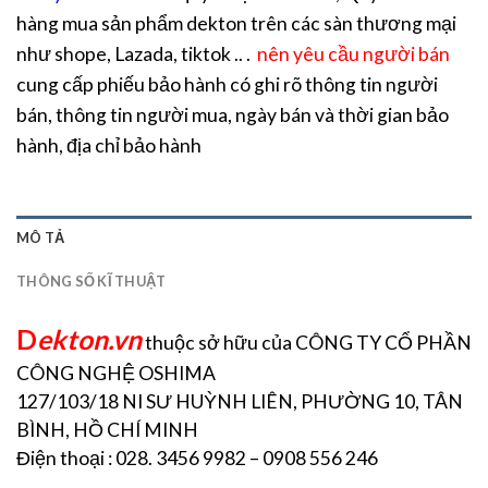
hàng mua sản phẩm dekton trên các sàn thương mại
như shope, Lazada, tiktok .. .
nên yêu cầu người bán
cung cấp phiếu bảo hành có ghi rõ thông tin người
bán, thông tin người mua, ngày bán và thời gian bảo
hành, địa chỉ bảo hành
MÔ TẢ
THÔNG SỐ KĨ THUẬT
D
ekton.vn
thuộc sở hữu của CÔNG TY CỔ PHẦN
CÔNG NGHỆ OSHIMA
127/103/18 NI SƯ HUỲNH LIÊN, PHƯỜNG 10, TÂN
BÌNH, HỒ CHÍ MINH
Điện thoại : 028. 3456 9982 – 0908 556 246
……………………………………….