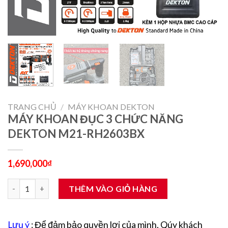
TRANG CHỦ
/
MÁY KHOAN DEKTON
MÁY KHOAN ĐỤC 3 CHỨC NĂNG
DEKTON M21-RH2603BX
1,690,000
₫
MÁY KHOAN ĐỤC 3 CHỨC NĂNG DEKTON M21-RH2603BX số l
THÊM VÀO GIỎ HÀNG
Lưu ý
: Để đảm bảo quyền lợi của mình, Qúy khách