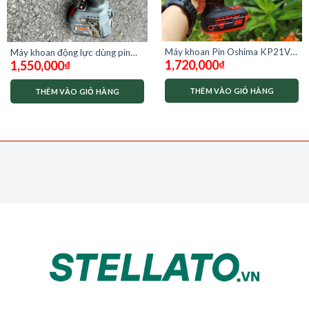
Máy khoan Pin Oshima KP21V-
Máy khoan động lực dùng pin
1,720,000
₫
13NG120-D1 ( chưa có pin sạc)
1,550,000
₫
21V Dekton M21-
ID13100PLUS
THÊM VÀO GIỎ HÀNG
THÊM VÀO GIỎ HÀNG