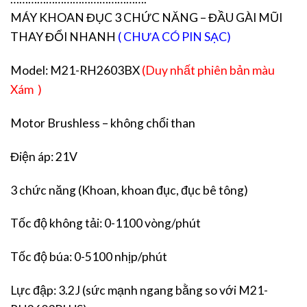
MÁY KHOAN ĐỤC 3 CHỨC NĂNG – ĐẦU GÀI MŨI
THAY ĐỔI NHANH
( CHƯA CÓ PIN SẠC)
Model: M21-RH2603BX
(Duy nhất phiên bản màu
Xám )
Motor Brushless – không chổi than
Điện áp: 21V
3 chức năng (Khoan, khoan đục, đục bê tông)
Tốc độ không tải: 0-1100 vòng/phút
Tốc độ búa: 0-5100 nhịp/phút
Lực đập: 3.2J (sức mạnh ngang bằng so với M21-