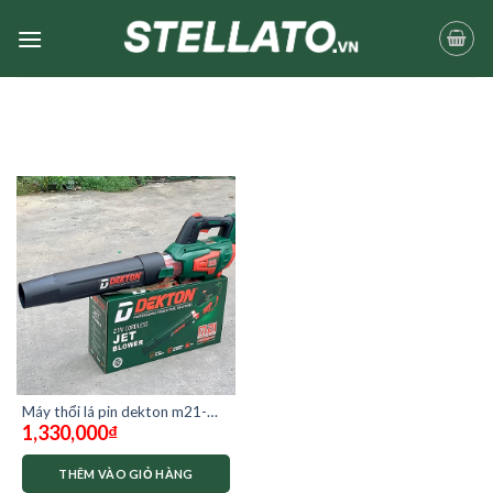
Skip
to
content
Máy thổi lá pin dekton m21-
1,330,000
₫
TB02 ( chưa pin và sạc)
THÊM VÀO GIỎ HÀNG