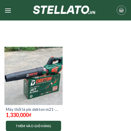
Skip
to
content
Máy thổi lá pin dekton m21-
1,330,000
₫
TB02 ( chưa pin và sạc)
THÊM VÀO GIỎ HÀNG