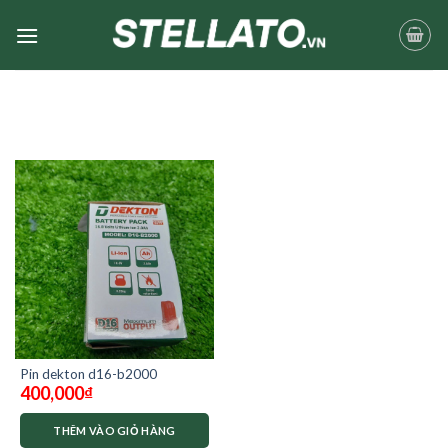
Skip
to
content
Pin dekton d16-b2000
400,000
₫
THÊM VÀO GIỎ HÀNG