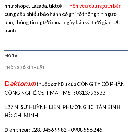
như shope, Lazada, tiktok .. .
nên yêu cầu người bán
cung cấp phiếu bảo hành có ghi rõ thông tin người
bán, thông tin người mua, ngày bán và thời gian bảo
hành
MÔ TẢ
THÔNG SỐ KĨ THUẬT
D
ekton.vn
thuộc sở hữu của CÔNG TY CỔ PHẦN
CÔNG NGHỆ OSHIMA – MST: 0313793533
127 NI SƯ HUỲNH LIÊN, PHƯỜNG 10, TÂN BÌNH,
HỒ CHÍ MINH
Điện thoại : 028. 3456 9982 – 0908 556 246