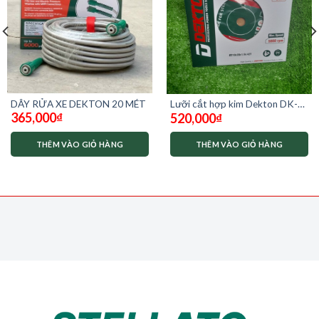
DÂY RỬA XE DEKTON 20 MÉT
Lưỡi cắt hợp kim Dekton DK-
365,000
₫
520,000
₫
B210S
THÊM VÀO GIỎ HÀNG
THÊM VÀO GIỎ HÀNG