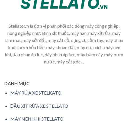
Stellato.vn là đơn vị phân phối các dòng máy công nghiệp,
nông nghiệp như: Bình xịt thuốc, máy hàn, máy xịt rửa, máy
làm mát, máy xới đất, máy cắt cỏ, dụng cụ cầm tay, máy phun
khói, bơm hỏa tiễn, máy khoan đất, máy cưa xích, máy nén
khí, đầu phun áp lục, dây phun áp lực, máy băm cây, máy bơm
nước, máy cắt góc,...
DANH MỤC
MÁY RỬA XE STELKATO
ĐẦU XỊT RỬA XE STELLATO
MÁY NÉN KHÍ STELLATO