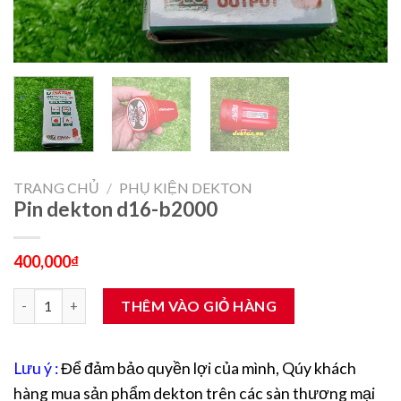
TRANG CHỦ
/
PHỤ KIỆN DEKTON
Pin dekton d16-b2000
400,000
₫
Pin dekton d16-b2000 số lượng
THÊM VÀO GIỎ HÀNG
Lưu ý :
Để đảm bảo quyền lợi của mình, Qúy khách
hàng mua sản phẩm dekton trên các sàn thương mại