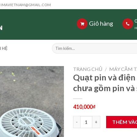
HIMAVIETNAM@GMAIL.COM
Giỏ hàng
H
Tìm
N HỆ
kiếm:
TRANG CHỦ
/
MÁY CẦM T
Quạt pin và điện
chưa gồm pin và 
410,000
₫
Quạt pin và điện dekton m21-q2
THÊM VÀ