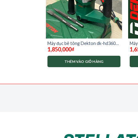
on DK-CG18501 (
Máy đục bê tông Dekton dk-hd3601 (
Máy 
1,850,000
₫
1,6
1400w)
CV1
O GIỎ HÀNG
THÊM VÀO GIỎ HÀNG