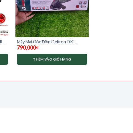
1R
Máy Mài Góc Điện Dekton DK-
790,000
₫
AG950S có chỉnh tốc
THÊM VÀO GIỎ HÀNG
.