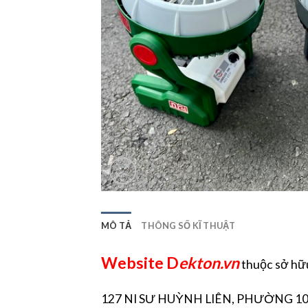
MÔ TẢ
THÔNG SỐ KĨ THUẬT
Website D
ekton.vn
thuộc sở h
127 NI SƯ HUỲNH LIÊN, PHƯỜNG 10