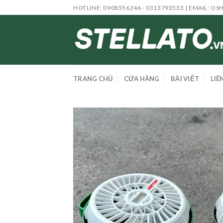
Skip
HOTLINE: 0908556246 - 0313793533 | EMAIL:
OS
to
content
TRANG CHỦ
CỬA HÀNG
BÀI VIẾT
LIÊ