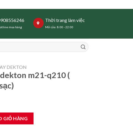
0908556246
Thời trang làm việc
otline mua hàng
Mở cửa: 8:00 - 22:00
AY DEKTON
 dekton m21-q210 (
sạc)
10 ( chưa gồm pin và sạc) số lượng
O GIỎ HÀNG