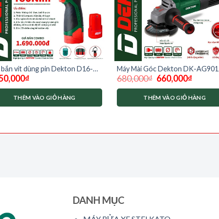
bắn vít dùng pin Dekton D16-
Máy Mài Góc Dekton DK-AG90
Giá
Giá
50,000
₫
680,000
₫
660,000
₫
50BL moter không chổi than
chống tự khởi động lại
gốc
hiện
là:
tại
680,000₫.
là:
THÊM VÀO GIỎ HÀNG
THÊM VÀO GIỎ HÀNG
660,000₫
DANH MỤC
MÁY RỬA XE STELKATO