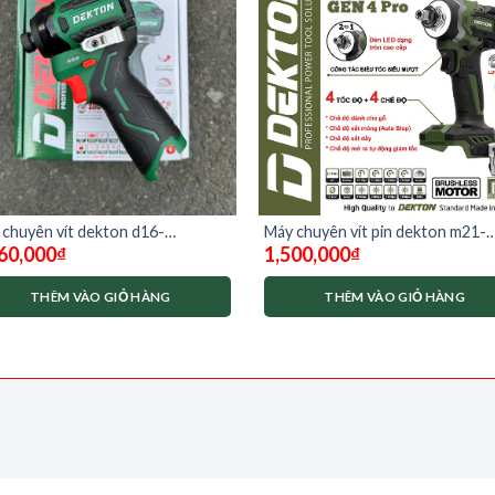
chuyên vít dekton d16-
Máy chuyên vít pin dekton m21-
60,000
₫
1,500,000
₫
80pro
cv268 xplus
THÊM VÀO GIỎ HÀNG
THÊM VÀO GIỎ HÀNG