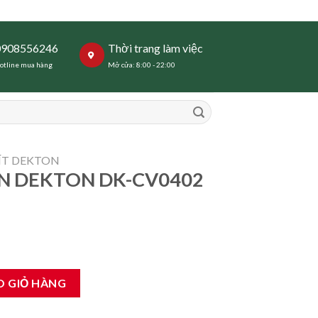
0908556246
Thời trang làm việc
otline mua hàng
Mở cửa: 8:00 - 22:00
VÍT DEKTON
IN DEKTON DK-CV0402
CV0402 Gen2 số lượng
O GIỎ HÀNG