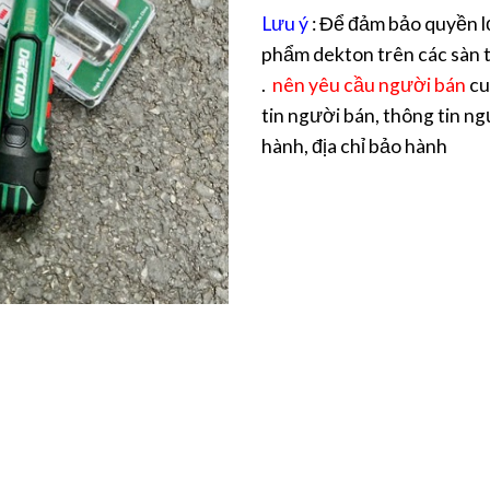
Lưu ý
: Để đảm bảo quyền l
phẩm dekton trên các sàn t
.
nên yêu cầu người bán
cu
tin người bán, thông tin ng
hành, địa chỉ bảo hành