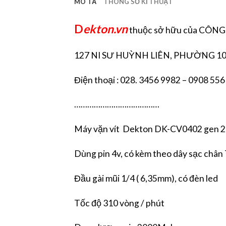
MÔ TẢ
THÔNG SỐ KĨ THUẬT
D
ekton.vn
thuộc sở hữu của CÔN
127 NI SƯ HUỲNH LIÊN, PHƯỜNG 10
Điện thoại : 028. 3456 9982 – 0908 556
…………………………………
Máy vặn vít Dekton DK-CV0402 gen 2
Dùng pin 4v, có kèm theo dây sạc chân 
Đầu gài mũi 1/4 ( 6,35mm), có đèn led
Tốc độ 310 vòng / phút