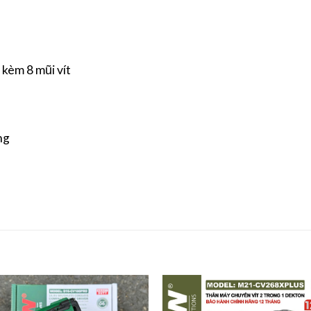
 kèm 8 mũi vít
ng