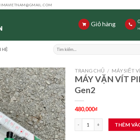
HIMAVIETNAM@GMAIL.COM
Giỏ hàng
H
Tìm
N HỆ
kiếm:
TRANG CHỦ
/
MÁY SIẾT 
MÁY VẶN VÍT P
Gen2
480,000
₫
MÁY VẶN VÍT PIN DEKTON DK-
THÊM VÀ