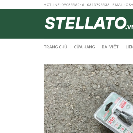
Skip
HOTLINE: 0908556246 - 0313793533 | EMAIL:
OS
to
content
TRANG CHỦ
CỬA HÀNG
BÀI VIẾT
LIÊ