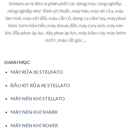
Stellato.vn là đơn vị phân phối các dòng máy công nghiệp,
nông nghiệp như: Bình xịt thuốc, máy hàn, máy xịt rửa, máy
làm mát, máy xới đất, máy cắt cỏ, dụng cụ cầm tay, máy phun
khói, bơm hỏa tiễn, máy khoan đất, máy cưa xích, máy nén
khí, đầu phun áp lục, dây phun áp lực, máy băm cây, máy bơm
nước, máy cắt góc,...
DANH MỤC
MÁY RỬA XE STELKATO
ĐẦU XỊT RỬA XE STELLATO
MÁY NÉN KHÍ STELLATO
MÁY NÉN KHÍ SHARK
MÁY NÉN KHÍ ROVER