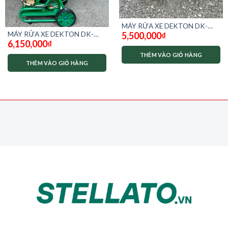
MÁY RỬA XE DEKTON DK-
MÁY RỬA XE DEKTON DK-
5,500,000
₫
HPW2350A
6,150,000
₫
HPW2350AFR
THÊM VÀO GIỎ HÀNG
THÊM VÀO GIỎ HÀNG