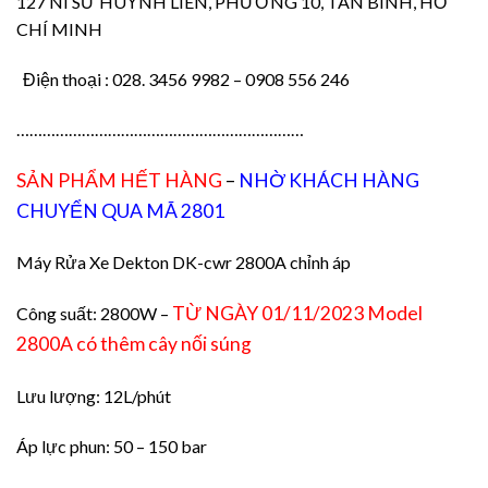
127 NI SƯ HUỲNH LIÊN, PHƯỜNG 10, TÂN BÌNH, HỒ
CHÍ MINH
Điện thoại : 028. 3456 9982 – 0908 556 246
…………………………………………………………
SẢN PHẨM HẾT HÀNG
–
NHỜ KHÁCH HÀNG
CHUYỂN QUA MÃ 2801
Máy Rửa Xe Dekton DK-cwr 2800A chỉnh áp
TỪ NGÀY 01/11/2023 Model
Công suất: 2800W –
2800A có thêm cây nối súng
Lưu lượng: 12L/phút
Áp lực phun: 50 – 150 bar