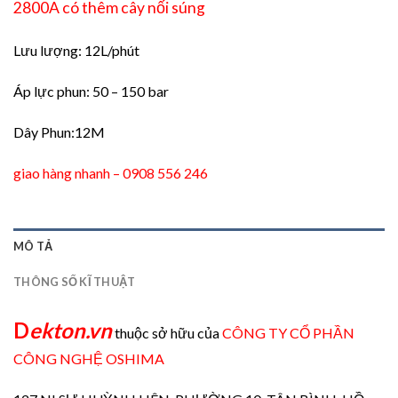
2800A có thêm cây nối súng
Lưu lượng: 12L/phút
Áp lực phun: 50 – 150 bar
Dây Phun:12M
giao hàng nhanh – 0908 556 246
MÔ TẢ
THÔNG SỐ KĨ THUẬT
D
ekton.vn
thuộc sở hữu của
CÔNG TY CỔ PHẦN
CÔNG NGHỆ OSHIMA