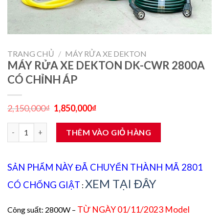
TRANG CHỦ
/
MÁY RỬA XE DEKTON
MÁY RỬA XE DEKTON DK-CWR 2800A
CÓ CHỈNH ÁP
Giá
Giá
2,150,000
₫
1,850,000
₫
gốc
hiện
là:
tại
MÁY RỬA XE DEKTON DK-CWR 2800A CÓ CHỈNH ÁP số lượng
2,150,000₫.
là:
THÊM VÀO GIỎ HÀNG
1,850,000₫.
SẢN PHẨM NÀY ĐÃ CHUYỂN THÀNH MÃ 2801
XEM TẠI ĐÂY
CÓ CHỐNG GIẬT
:
TỪ NGÀY 01/11/2023 Model
Công suất: 2800W –