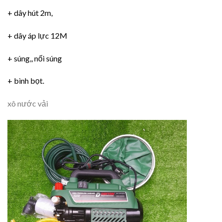
+ dây hút 2m,
+ dây áp lực 12M
+ súng,, nối súng
+ bình bọt.
xô nước vải