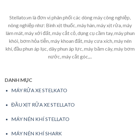
Stellato.vn là đơn vị phân phối các dòng máy công nghiệp,
nông nghiệp như: Bình xịt thuốc, máy hàn, máy xịt rửa, máy
làm mát, máy xới đất, máy cắt cỏ, dụng cụ cầm tay, máy phun
khói, bơm hỏa tiễn, máy khoan đất, máy cưa xích, máy nén
khí, đầu phun áp lục, dây phun áp lực, máy băm cây, máy bơm
nước, máy cắt góc,...
DANH MỤC
MÁY RỬA XE STELKATO
ĐẦU XỊT RỬA XE STELLATO
MÁY NÉN KHÍ STELLATO
MÁY NÉN KHÍ SHARK