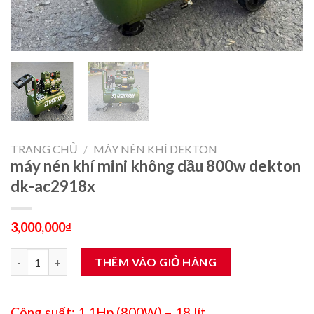
TRANG CHỦ
/
MÁY NÉN KHÍ DEKTON
máy nén khí mini không dầu 800w dekton
dk-ac2918x
3,000,000
₫
máy nén khí mini không dầu 800w dekton dk-ac2918x số lượng
THÊM VÀO GIỎ HÀNG
Công suất: 1.1Hp (800W) – 18 lít