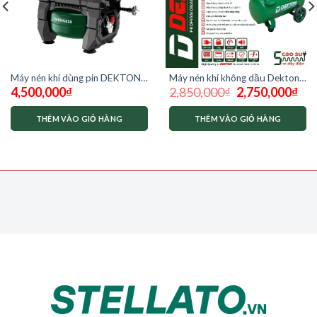
Máy nén khí dùng pin DEKTON
Máy nén khí không dầu Dekton
Giá
Giá
4,500,000
₫
2,850,000
₫
2,750,000
₫
M21-NK02BL ( chưa có pin sạc)
2hp DK AC 3930 – 30L
gốc
hiện
là:
tại
2,850,000₫.
là:
THÊM VÀO GIỎ HÀNG
THÊM VÀO GIỎ HÀNG
2,75