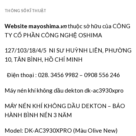
THÔNG SỐ KĨ THUẬT
Website mayoshima
.vn
thuộc sở hữu của CÔNG
TY CỔ PHẦN CÔNG NGHỆ OSHIMA
127/103/18/4/5 NI SƯ HUỲNH LIÊN, PHƯỜNG
10, TÂN BÌNH, HỒ CHÍ MINH
Điện thoại : 028. 3456 9982 – 0908 556 246
Máy nén khí không dầu dekton dk-ac3930xpro
MÁY NÉN KHÍ KHÔNG DẦU
DEKTON
– BẢO
HÀNH BÌNH NÉN 3 NĂM
Model: DK-AC3930XPRO (Màu Olive New)