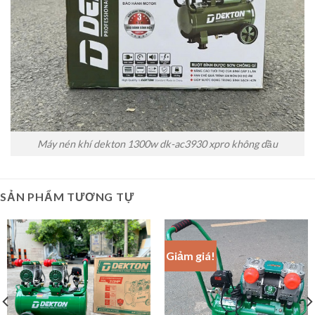
Máy nén khí dekton 1300w dk-ac3930 xpro không dầu
SẢN PHẨM TƯƠNG TỰ
Giảm giá!