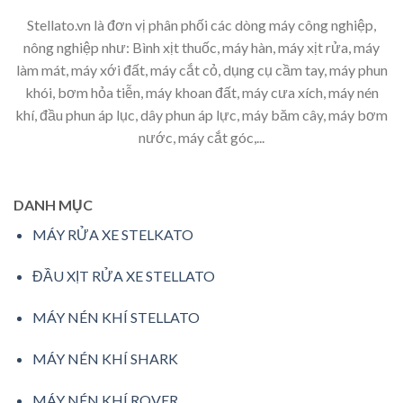
Stellato.vn là đơn vị phân phối các dòng máy công nghiệp,
nông nghiệp như: Bình xịt thuốc, máy hàn, máy xịt rửa, máy
làm mát, máy xới đất, máy cắt cỏ, dụng cụ cầm tay, máy phun
khói, bơm hỏa tiễn, máy khoan đất, máy cưa xích, máy nén
khí, đầu phun áp lục, dây phun áp lực, máy băm cây, máy bơm
nước, máy cắt góc,...
DANH MỤC
MÁY RỬA XE STELKATO
ĐẦU XỊT RỬA XE STELLATO
MÁY NÉN KHÍ STELLATO
MÁY NÉN KHÍ SHARK
MÁY NÉN KHÍ ROVER