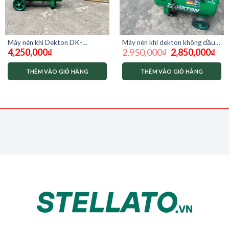
Máy nén khí dekton không dầu
Máy nén khí Dekton DK-
Giá
Giá
2,950,000
₫
2,850,000
₫
4,250,000
₫
3930 plus 2hp 30 lít
AC2950 bình 50L
gốc
hiện
là:
tại
2,950,000₫.
là:
THÊM VÀO GIỎ HÀNG
THÊM VÀO GIỎ HÀNG
0,000₫.
2,85