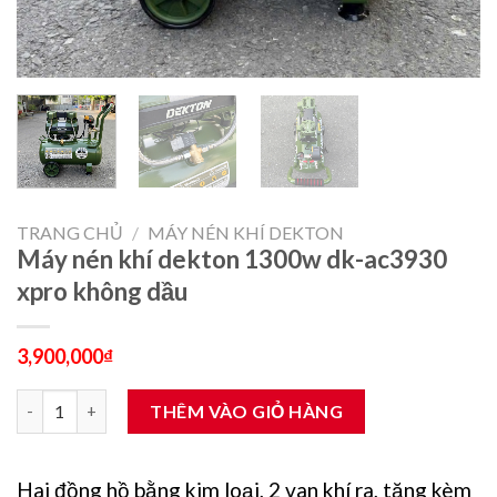
TRANG CHỦ
/
MÁY NÉN KHÍ DEKTON
Máy nén khí dekton 1300w dk-ac3930
xpro không dầu
3,900,000
₫
Máy nén khí dekton 1300w dk-ac3930 xpro không dầu số lượng
THÊM VÀO GIỎ HÀNG
Hai đồng hồ bằng kim loại, 2 van khí ra, tặng kèm