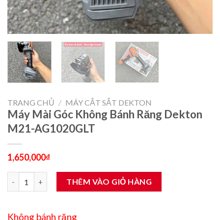
TRANG CHỦ
/
MÁY CẮT SẮT DEKTON
Máy Mài Góc Không Bánh Răng Dekton
M21-AG1020GLT
1,650,000
₫
Máy Mài Góc Không Bánh Răng Dekton M21-AG1020GLT số lượ
THÊM VÀO GIỎ HÀNG
Không bánh răng