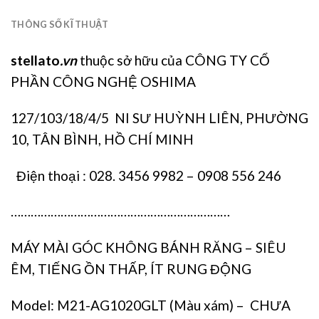
THÔNG SỐ KĨ THUẬT
stellato
.vn
thuộc sở hữu của CÔNG TY CỔ
PHẦN CÔNG NGHỆ OSHIMA
127/103/18/4/5 NI SƯ HUỲNH LIÊN, PHƯỜNG
10, TÂN BÌNH, HỒ CHÍ MINH
Điện thoại : 028. 3456 9982 – 0908 556 246
…………………………………………………………
MÁY MÀI GÓC KHÔNG BÁNH RĂNG – SIÊU
ÊM, TIẾNG ỒN THẤP, ÍT RUNG ĐỘNG
Model: M21-AG1020GLT (Màu xám) – CHƯA