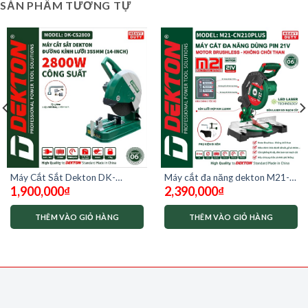
SẢN PHẨM TƯƠNG TỰ
Máy Cắt Sắt Dekton DK-
Máy cắt đa năng dekton M21-
1,900,000
₫
2,390,000
₫
CS2800
CN210plus ( chưa có pin và sạc)
THÊM VÀO GIỎ HÀNG
THÊM VÀO GIỎ HÀNG
0,000₫.