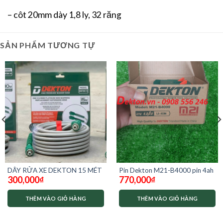
– côt 20mm dày 1,8 ly, 32 răng
SẢN PHẨM TƯƠNG TỰ
DÂY RỬA XE DEKTON 15 MÉT
Pin Dekton M21-B4000 pin 4ah
300,000
₫
770,000
₫
THÊM VÀO GIỎ HÀNG
THÊM VÀO GIỎ HÀNG