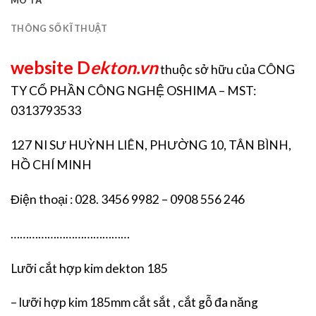
MÔ TẢ
THÔNG SỐ KĨ THUẬT
website D
ekton.vn
thuộc sở hữu của CÔNG
TY CỔ PHẦN CÔNG NGHỆ OSHIMA – MST:
0313793533
127 NI SƯ HUỲNH LIÊN, PHƯỜNG 10, TÂN BÌNH,
HỒ CHÍ MINH
Điện thoại : 028. 3456 9982 – 0908 556 246
…………………………………
Lưỡi cắt hợp kim dekton 185
– lưỡi hợp kim 185mm cắt sắt , cắt gỗ đa năng