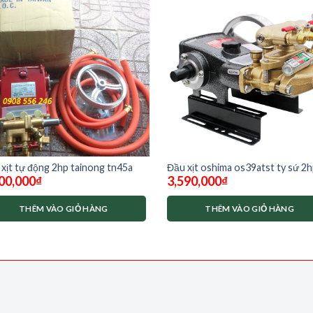
xịt tự động 2hp tainong tn45a
Đầu xịt oshima os39atst ty sứ 2
00,000
₫
3,590,000
₫
THÊM VÀO GIỎ HÀNG
THÊM VÀO GIỎ HÀNG