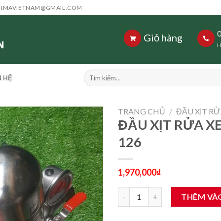
HIMAVIETNAM@GMAIL.COM
Giỏ hàng
H
Tìm
N HỆ
kiếm:
TRANG CHỦ
/
ĐẦU XỊT R
ĐẦU XỊT RỬA XE
126
1,970,000
₫
ĐẦU XỊT RỬA XE TY SỨ 1HP JI
THÊM VÀ