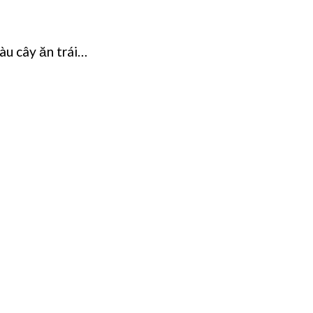
àu cây ăn trái…