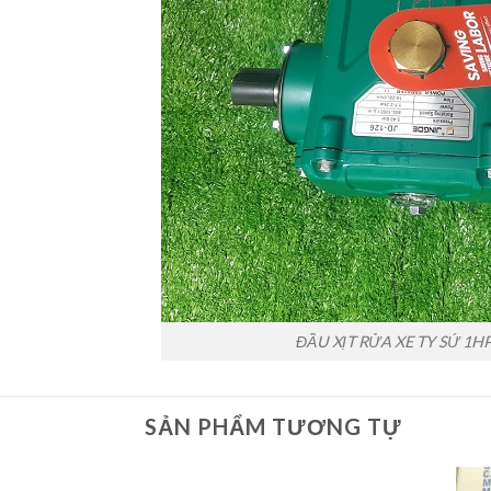
ĐẦU XỊT RỬA XE TY SỨ 1H
SẢN PHẨM TƯƠNG TỰ