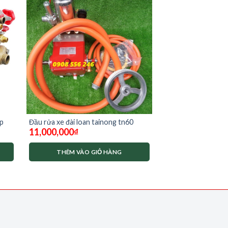
hp
Đầu rửa xe đài loan tainong tn60
11,000,000
₫
THÊM VÀO GIỎ HÀNG