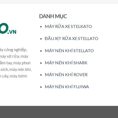
DANH MỤC
MÁY RỬA XE STELKATO
ĐẦU XỊT RỬA XE STELLATO
máy công nghiệp,
MÁY NÉN KHÍ STELLATO
máy xịt rửa, máy
MÁY NÉN KHÍ SHARK
cầm tay, máy phun
xích, máy nén khí,
MÁY NÉN KHÍ ROVER
ăm cây, máy bơm
MÁY NÉN KHÍ FUJIWA