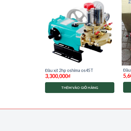
OS 45AT
Đầu 
Đầu xịt 2hp oshima os45T
5,6
3,300,000
₫
O GIỎ HÀNG
THÊM VÀO GIỎ HÀNG