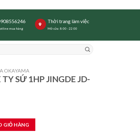
0908556246
Thời trang làm việc
otline mua hàng
Mở cửa: 8:00 - 22:00
ỬA OKAYAMA
 TY SỨ 1HP JINGDE JD-
NGDE JD-126 số lượng
O GIỎ HÀNG