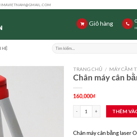
HIMAVIETNAM@GMAIL.COM
Giỏ hàng
H
Tìm
N HỆ
kiếm:
TRANG CHỦ
/
MÁY CẦM T
Chân máy cân bằ
160,000
₫
Chân máy cân bằng laser oshi
THÊM VÀ
Chân máy cân bằng laser 