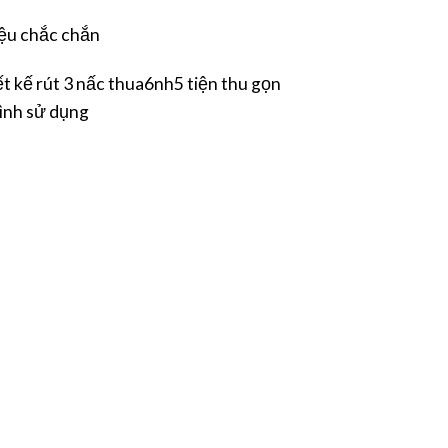
iệu chắc chắn
ết kế rút 3 nấc thua6nh5 tiện thu gọn
hình sử dụng