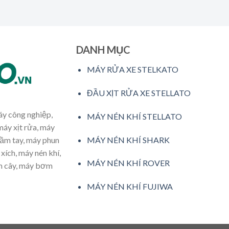
DANH MỤC
MÁY RỬA XE STELKATO
ĐẦU XỊT RỬA XE STELLATO
máy công nghiệp,
MÁY NÉN KHÍ STELLATO
máy xịt rửa, máy
MÁY NÉN KHÍ SHARK
cầm tay, máy phun
xích, máy nén khí,
MÁY NÉN KHÍ ROVER
ăm cây, máy bơm
MÁY NÉN KHÍ FUJIWA