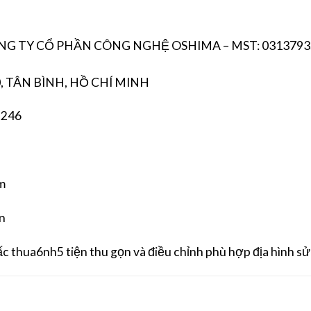
CÔNG TY CỔ PHẦN CÔNG NGHỆ OSHIMA – MST: 0313793
, TÂN BÌNH, HỒ CHÍ MINH
 246
m
ắn
nấc thua6nh5 tiện thu gọn và điều chỉnh phù hợp địa hình s