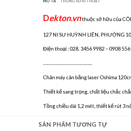
MÔ TẢ
THÔNG SỐ KĨ THUẬT
D
ekton.vn
thuộc sở hữu của 
127 NI SƯ HUỲNH LIÊN, PHƯỜNG 10
Điện thoại : 028. 3456 9982 – 0908 556
…………………………………
Chân máy cân bằng laser Oshima 120c
Thiết kế sang trọng, chất liệu chắc ch
Tồng chiều dài 1,2 mét, thiết kế rút 3 
SẢN PHẨM TƯƠNG TỰ