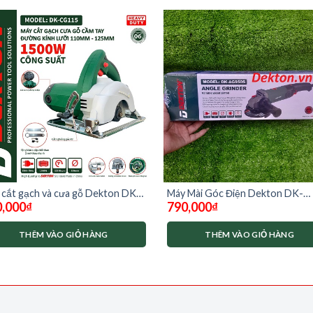
 cắt gạch và cưa gỗ Dekton DK-
Máy Mài Góc Điện Dekton DK-
,000
₫
790,000
₫
5 ( chưa có lưỡi cắt)
AG950S có chỉnh tốc
THÊM VÀO GIỎ HÀNG
THÊM VÀO GIỎ HÀNG