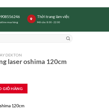
0908556246
Thời trang làm việc
otline mua hàng
Mở cửa: 8:00 - 22:00
AY DEKTON
ng laser oshima 120cm
ma 120cm số lượng
O GIỎ HÀNG
Oshima 120cm