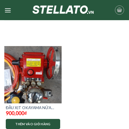
Skip
to
content
ĐẦU XỊT OKAYAMA NỬA
900,000
₫
NGỰA YT-18
THÊM VÀO GIỎ HÀNG