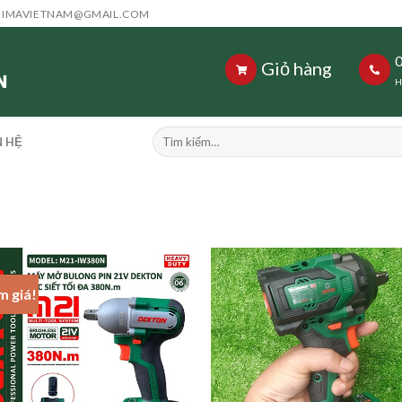
HIMAVIETNAM@GMAIL.COM
Giỏ hàng
H
Tìm
N HỆ
kiếm:
m giá!