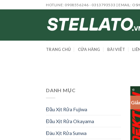
Skip
HOTLINE: 0908556246 - 0313793533 | EMAIL:
OS
to
content
TRANG CHỦ
CỬA HÀNG
BÀI VIẾT
LIÊ
DANH MỤC
Giả
Đầu Xịt Rửa Fujiwa
Đầu Xịt Rửa Okayama
Đàu Xịt Rửa Sunwa