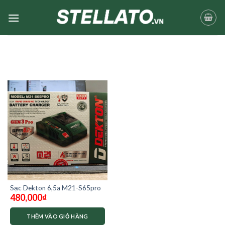
Skip
to
content
Sạc Dekton 6,5a M21-S65pro
480,000
₫
THÊM VÀO GIỎ HÀNG