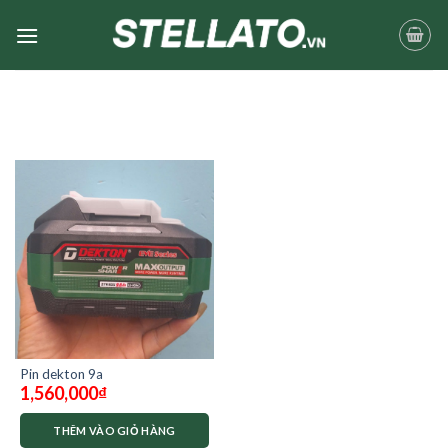
Skip
to
content
Pin dekton 9a
1,560,000
₫
THÊM VÀO GIỎ HÀNG