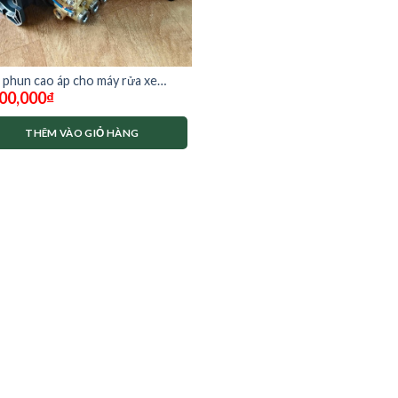
 phun cao áp cho máy rửa xe
00,000
₫
ton hpw2350
THÊM VÀO GIỎ HÀNG