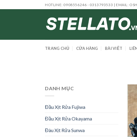
Skip
HOTLINE: 0908556246 - 0313793533 | EMAIL:
OS
to
content
TRANG CHỦ
CỬA HÀNG
BÀI VIẾT
LIÊ
DANH MỤC
Đầu Xịt Rửa Fujiwa
Đầu Xịt Rửa Okayama
Đàu Xịt Rửa Sunwa