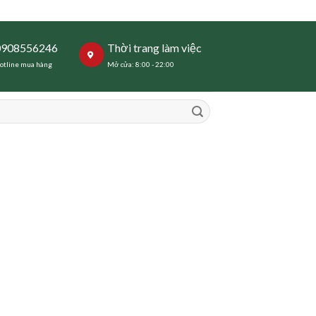
0908556246
Thời trang làm việc
otline mua hàng
Mở cửa: 8:00 - 22:00