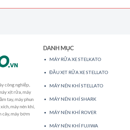
DANH MỤC
MÁY RỬA XE STELKATO
ĐẦU XỊT RỬA XE STELLATO
máy công nghiệp,
MÁY NÉN KHÍ STELLATO
máy xịt rửa, máy
MÁY NÉN KHÍ SHARK
cầm tay, máy phun
xích, máy nén khí,
MÁY NÉN KHÍ ROVER
ăm cây, máy bơm
MÁY NÉN KHÍ FUJIWA