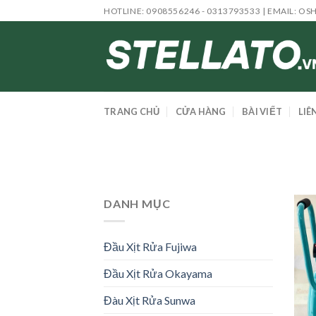
Skip
HOTLINE: 0908556246 - 0313793533 | EMAIL:
OS
to
content
TRANG CHỦ
CỬA HÀNG
BÀI VIẾT
LIÊ
DANH MỤC
Đầu Xịt Rửa Fujiwa
Đầu Xịt Rửa Okayama
Đàu Xịt Rửa Sunwa