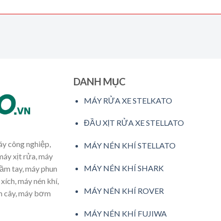
DANH MỤC
MÁY RỬA XE STELKATO
ĐẦU XỊT RỬA XE STELLATO
máy công nghiệp,
MÁY NÉN KHÍ STELLATO
máy xịt rửa, máy
MÁY NÉN KHÍ SHARK
cầm tay, máy phun
xích, máy nén khí,
MÁY NÉN KHÍ ROVER
ăm cây, máy bơm
MÁY NÉN KHÍ FUJIWA