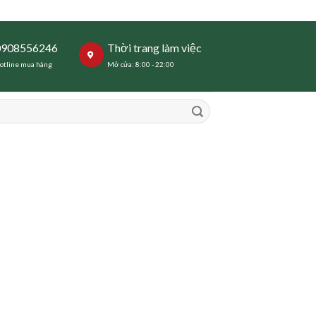
0908556246
Thời trang làm việc
otline mua hàng
Mở cửa: 8:00 - 22:00