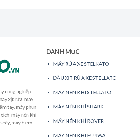
DANH MỤC
MÁY RỬA XE STELKATO
ĐẦU XỊT RỬA XE STELLATO
máy công nghiệp,
MÁY NÉN KHÍ STELLATO
máy xịt rửa, máy
MÁY NÉN KHÍ SHARK
cầm tay, máy phun
xích, máy nén khí,
MÁY NÉN KHÍ ROVER
ăm cây, máy bơm
MÁY NÉN KHÍ FUJIWA