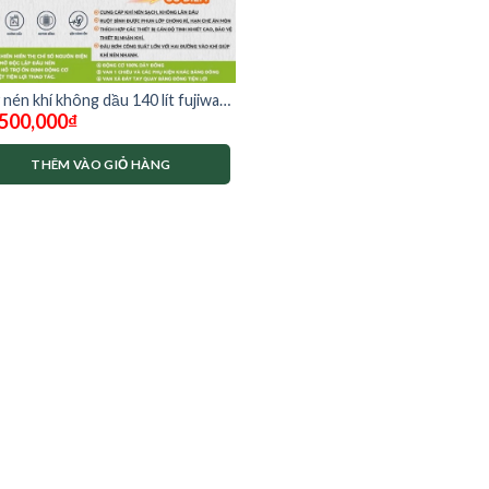
nén khí không dầu 140 lít fujiwa
,500,000
₫
60x
THÊM VÀO GIỎ HÀNG