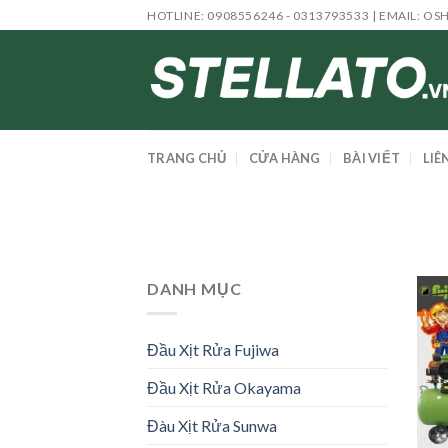
Skip
HOTLINE: 0908556246 - 0313793533 | EMAIL:
OS
to
content
TRANG CHỦ
CỬA HÀNG
BÀI VIẾT
LIÊ
DANH MỤC
Đầu Xịt Rửa Fujiwa
Đầu Xịt Rửa Okayama
Đàu Xịt Rửa Sunwa