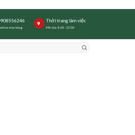
0908556246
Thời trang làm việc
otline mua hàng
Mở cửa: 8:00 - 22:00