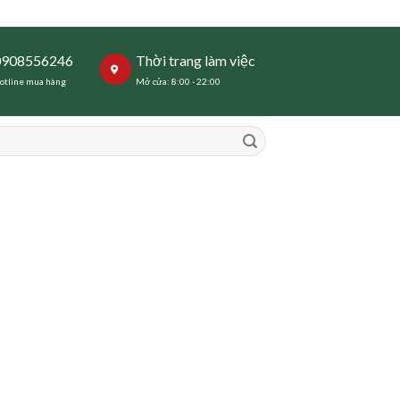
0908556246
Thời trang làm việc
otline mua hàng
Mở cửa: 8:00 - 22:00