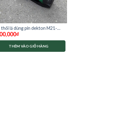
 thổi lá dùng pin dekton M21-
00,000
₫
BL ( chưa có pin sạc)
THÊM VÀO GIỎ HÀNG