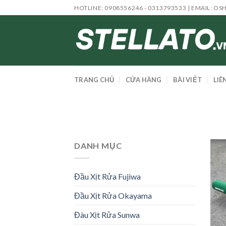
Skip
HOTLINE: 0908556246 - 0313793533 | EMAIL:
OS
to
content
TRANG CHỦ
CỬA HÀNG
BÀI VIẾT
LIÊ
DANH MỤC
Đầu Xịt Rửa Fujiwa
Đầu Xịt Rửa Okayama
Đàu Xịt Rửa Sunwa