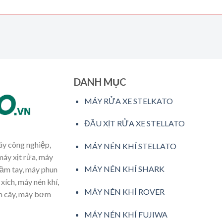
DANH MỤC
MÁY RỬA XE STELKATO
ĐẦU XỊT RỬA XE STELLATO
máy công nghiệp,
MÁY NÉN KHÍ STELLATO
máy xịt rửa, máy
MÁY NÉN KHÍ SHARK
cầm tay, máy phun
xích, máy nén khí,
MÁY NÉN KHÍ ROVER
ăm cây, máy bơm
MÁY NÉN KHÍ FUJIWA