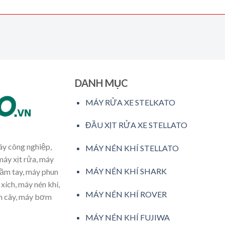
DANH MỤC
MÁY RỬA XE STELKATO
ĐẦU XỊT RỬA XE STELLATO
máy công nghiệp,
MÁY NÉN KHÍ STELLATO
máy xịt rửa, máy
MÁY NÉN KHÍ SHARK
cầm tay, máy phun
xích, máy nén khí,
MÁY NÉN KHÍ ROVER
ăm cây, máy bơm
MÁY NÉN KHÍ FUJIWA