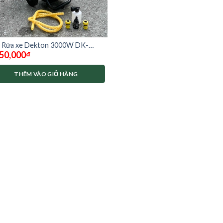
 Rửa xe Dekton 3000W DK-
50,000
₫
R3000A
THÊM VÀO GIỎ HÀNG