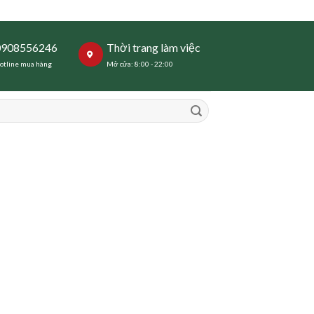
0908556246
Thời trang làm việc
otline mua hàng
Mở cửa: 8:00 - 22:00