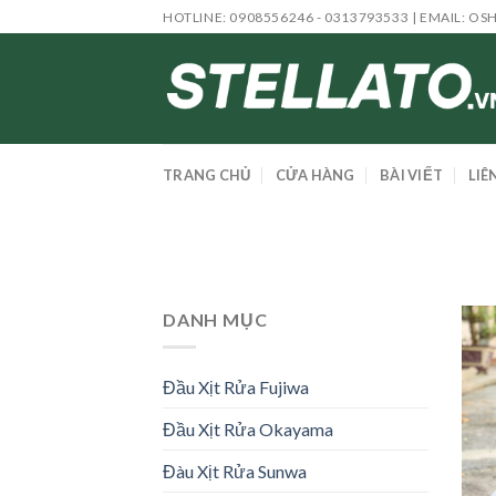
Skip
HOTLINE: 0908556246 - 0313793533 | EMAIL:
OS
to
content
TRANG CHỦ
CỬA HÀNG
BÀI VIẾT
LIÊ
DANH MỤC
Đầu Xịt Rửa Fujiwa
Đầu Xịt Rửa Okayama
Đàu Xịt Rửa Sunwa