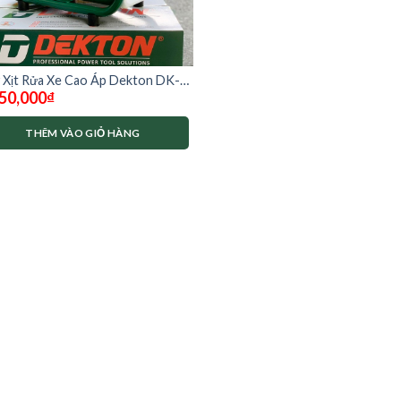
 Xịt Rửa Xe Cao Áp Dekton DK-
50,000
₫
R2600F
THÊM VÀO GIỎ HÀNG