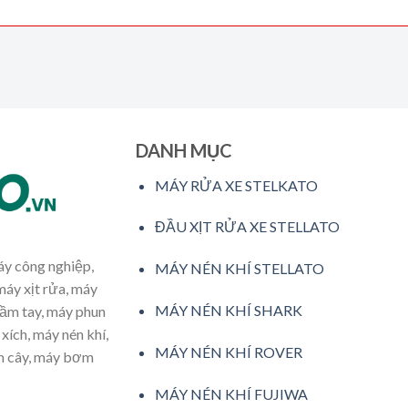
DANH MỤC
MÁY RỬA XE STELKATO
ĐẦU XỊT RỬA XE STELLATO
máy công nghiệp,
MÁY NÉN KHÍ STELLATO
máy xịt rửa, máy
MÁY NÉN KHÍ SHARK
cầm tay, máy phun
xích, máy nén khí,
MÁY NÉN KHÍ ROVER
ăm cây, máy bơm
MÁY NÉN KHÍ FUJIWA