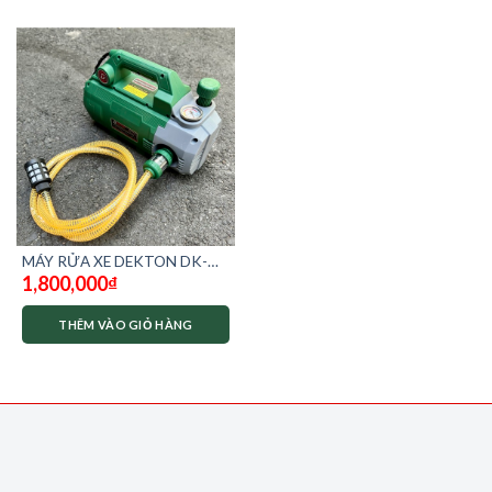
MÁY RỬA XE DEKTON DK-
1,800,000
₫
CWR2350c
THÊM VÀO GIỎ HÀNG