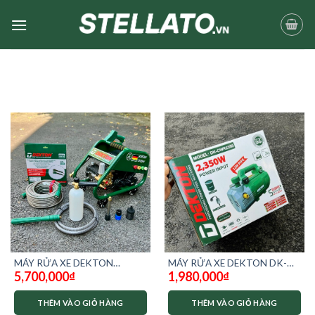
Skip
to
content
MÁY RỬA XE DEKTON
MÁY RỬA XE DEKTON DK-
5,700,000
₫
1,980,000
₫
2350W CHỈNH ÁP DK-
CWR2350 – chống giật
HPW2350
THÊM VÀO GIỎ HÀNG
THÊM VÀO GIỎ HÀNG