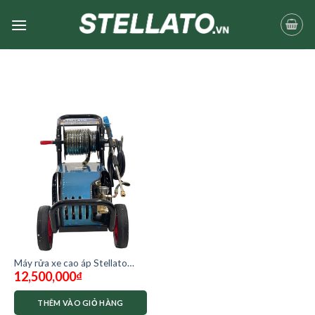
Skip
to
content
Máy rửa xe cao áp Stellato
12,500,000
₫
STA-800P35K
THÊM VÀO GIỎ HÀNG