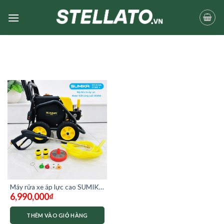
Skip
to
content
Máy rửa xe áp lực cao SUMIKA
6,990,000
₫
2800w chống giật
THÊM VÀO GIỎ HÀNG