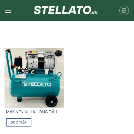
Skip
to
content
MÁY NÉN KHÍ KHÔNG DẦU
STELLATO BÌNH 30L
ĐỌC TIẾP