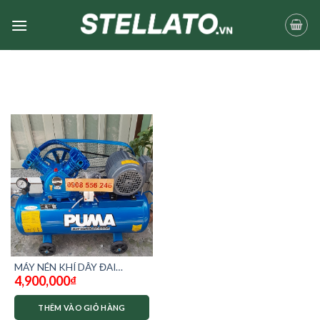
Skip
to
content
MÁY NÉN KHÍ DÂY ĐAI
4,900,000
₫
PUMA 1hp 75 LÍT
THÊM VÀO GIỎ HÀNG