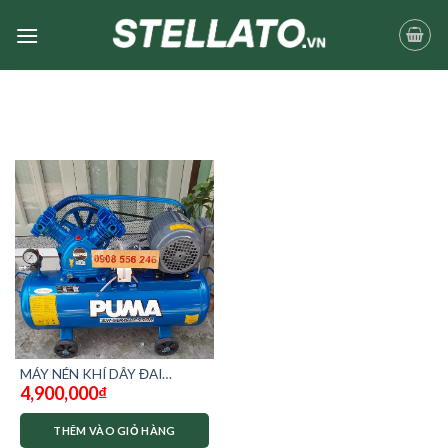
Skip
to
content
MÁY NÉN KHÍ DÂY ĐAI
4,900,000
₫
PUMA 1hp 75 LÍT
THÊM VÀO GIỎ HÀNG