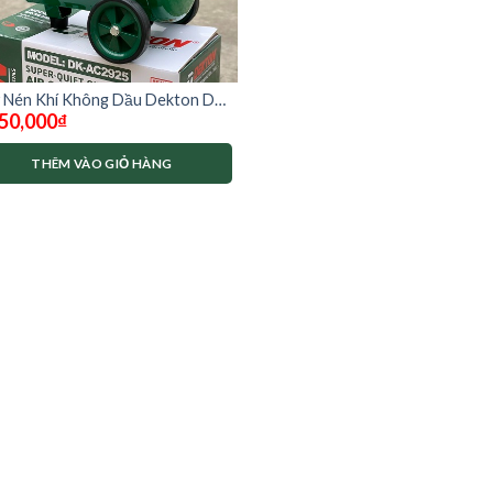
 Nén Khí Không Dầu Dekton DK-
50,000
₫
925
THÊM VÀO GIỎ HÀNG