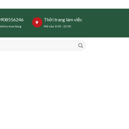
0908556246
Thời trang làm việc
otline mua hàng
Mở cửa: 8:00 - 22:00