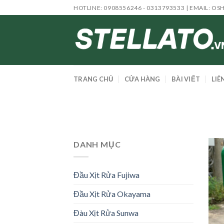
Skip
HOTLINE: 0908556246 - 0313793533 | EMAIL:
OS
to
content
TRANG CHỦ
CỬA HÀNG
BÀI VIẾT
LIÊ
DANH MỤC
Đầu Xịt Rửa Fujiwa
Đầu Xịt Rửa Okayama
Đàu Xịt Rửa Sunwa