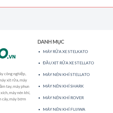
DANH MỤC
MÁY RỬA XE STELKATO
ĐẦU XỊT RỬA XE STELLATO
máy công nghiệp,
MÁY NÉN KHÍ STELLATO
máy xịt rửa, máy
MÁY NÉN KHÍ SHARK
cầm tay, máy phun
xích, máy nén khí,
MÁY NÉN KHÍ ROVER
ăm cây, máy bơm
MÁY NÉN KHÍ FUJIWA