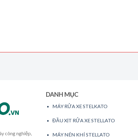
DANH MỤC
MÁY RỬA XE STELKATO
ĐẦU XỊT RỬA XE STELLATO
máy công nghiệp,
MÁY NÉN KHÍ STELLATO