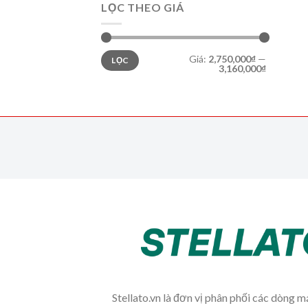
LỌC THEO GIÁ
Giá
Giá
Giá:
2,750,000₫
—
LỌC
tối
tối
3,160,000₫
thiểu
đa
Stellato.vn là đơn vị phân phối các dòng 