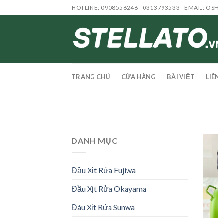
Skip
HOTLINE: 0908556246 - 0313793533 | EMAIL:
OS
to
content
TRANG CHỦ
CỬA HÀNG
BÀI VIẾT
LIÊ
DANH MỤC
Đầu Xịt Rửa Fujiwa
Đầu Xịt Rửa Okayama
Đàu Xịt Rửa Sunwa