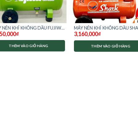
 NÉN KHÍ KHÔNG DẦU FUJIWA
MÁY NÉN KHÍ KHÔNG DẦU SH
50,000
₫
3,160,000
₫
LÍT FJ-25
30L CNT-30
THÊM VÀO GIỎ HÀNG
THÊM VÀO GIỎ HÀNG