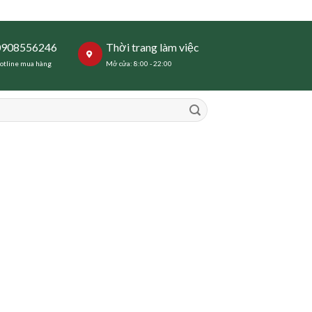
0908556246
Thời trang làm việc
otline mua hàng
Mở cửa: 8:00 - 22:00