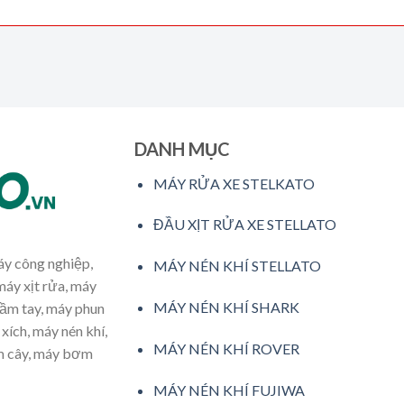
DANH MỤC
MÁY RỬA XE STELKATO
ĐẦU XỊT RỬA XE STELLATO
máy công nghiệp,
MÁY NÉN KHÍ STELLATO
máy xịt rửa, máy
MÁY NÉN KHÍ SHARK
cầm tay, máy phun
xích, máy nén khí,
MÁY NÉN KHÍ ROVER
ăm cây, máy bơm
MÁY NÉN KHÍ FUJIWA