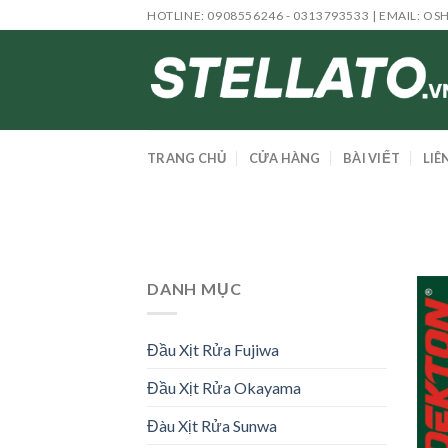
Skip
HOTLINE: 0908556246 - 0313793533 | EMAIL:
OS
to
content
TRANG CHỦ
CỬA HÀNG
BÀI VIẾT
LIÊ
DANH MỤC
Đầu Xịt Rửa Fujiwa
Đầu Xịt Rửa Okayama
Đàu Xịt Rửa Sunwa