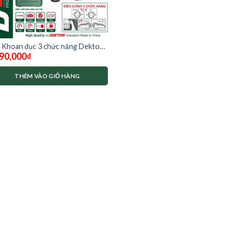
 Khoan đục 3 chức năng Dekton
90,000
₫
-RH2603AVT( chưa có pin và
THÊM VÀO GIỎ HÀNG