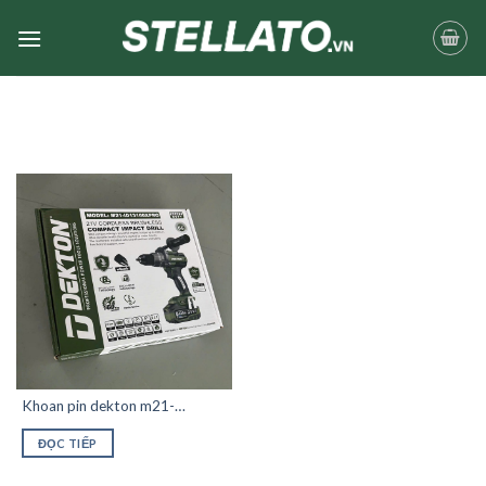
Skip
to
content
Khoan pin dekton m21-
id13160xpro chưa có pin sạc
ĐỌC TIẾP