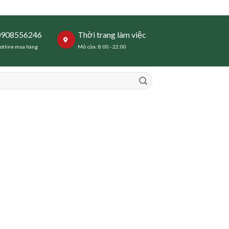
0908556246
Thời trang làm việc
otline mua hàng
Mở cửa: 8:00 - 22:00