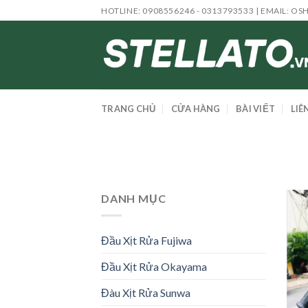
Skip
HOTLINE: 0908556246 - 0313793533 | EMAIL:
OS
to
content
TRANG CHỦ
CỬA HÀNG
BÀI VIẾT
LIÊ
DANH MỤC
Đầu Xịt Rửa Fujiwa
Đầu Xịt Rửa Okayama
Đàu Xịt Rửa Sunwa