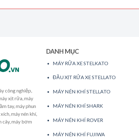
DANH MỤC
MÁY RỬA XE STELKATO
ĐẦU XỊT RỬA XE STELLATO
máy công nghiệp,
MÁY NÉN KHÍ STELLATO
máy xịt rửa, máy
MÁY NÉN KHÍ SHARK
cầm tay, máy phun
xích, máy nén khí,
MÁY NÉN KHÍ ROVER
ăm cây, máy bơm
MÁY NÉN KHÍ FUJIWA