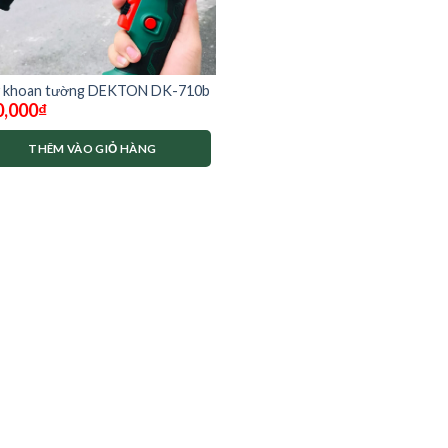
 khoan tường DEKTON DK-710b
0,000
₫
THÊM VÀO GIỎ HÀNG