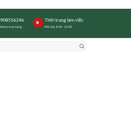
0908556246
Thời trang làm việc
otline mua hàng
Mở cửa: 8:00 - 22:00