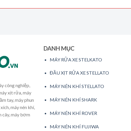
DANH MỤC
MÁY RỬA XE STELKATO
ĐẦU XỊT RỬA XE STELLATO
máy công nghiệp,
MÁY NÉN KHÍ STELLATO
máy xịt rửa, máy
MÁY NÉN KHÍ SHARK
cầm tay, máy phun
xích, máy nén khí,
MÁY NÉN KHÍ ROVER
ăm cây, máy bơm
MÁY NÉN KHÍ FUJIWA