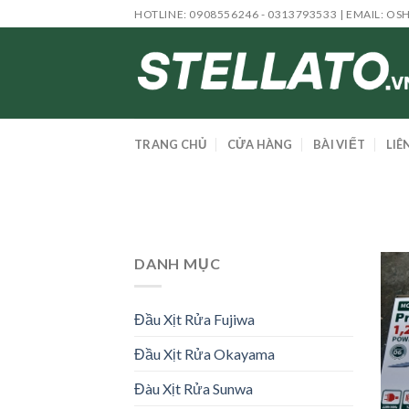
Skip
HOTLINE: 0908556246 - 0313793533 | EMAIL:
OS
to
content
TRANG CHỦ
CỬA HÀNG
BÀI VIẾT
LIÊ
DANH MỤC
Đầu Xịt Rửa Fujiwa
Đầu Xịt Rửa Okayama
Đàu Xịt Rửa Sunwa