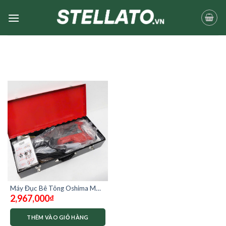
Skip
to
content
Máy Đục Bê Tông Oshima MD-
2,967,000
₫
1500
THÊM VÀO GIỎ HÀNG