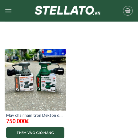
Skip
to
content
Máy chà nhám tròn Dekton dk-
750,000
₫
os125
THÊM VÀO GIỎ HÀNG